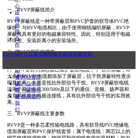
心
一、RVVP屏蔽线简介
应
用
RVVP屏蔽线是一种带屏蔽层和PVC护套的软导体PVC绝
领
缘线。与RVV电缆相比，由于使用铜线编织屏蔽，RVVP
域
屏蔽线具有更好的电磁兼容特性。因此，特别适用于电磁
合
环境差、安装距离小的安装场所。
作
伙
二、RVVP屏蔽线规格
Copyright ©
江苏贝斯拓电子科技有限公司
伴
RVVP屏蔽软电线按常用型号和规格拆卸时可分为RVV和
新
P。RVV全称为铜芯聚乙烯护套软电线，“P”表示屏蔽，即
闻
大多数RVV软电缆都添加了屏蔽层，抗干扰屏蔽特性逐步
资
낀
网站首页
明显提高，主要是抵抗外部信号干扰。RVVP屏蔽软电线
讯
넒
产品中心
适用于额定电流300/500v及以下的通信、音频、扬声器和
联
끅
一键拔号
麦克风线路的电极连接线，具有抗外部信号干扰的实用效
系
끇
联系我们
果。
我
们
三、RVVP屏蔽线主要参数
RVVP是一种多芯柔性输电线路，具有软导线PVC绝缘电
缆加屏蔽层和PVC保护线套管；属于电缆线：两芯以上的
铜芯电缆绞成电缆；绝缘层和保护线套管的原材料：均为