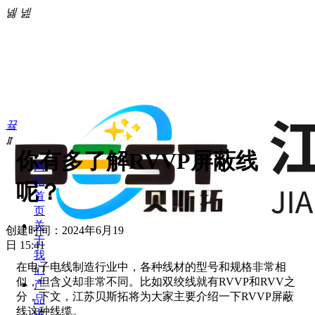
넳
넲
끀
ꁲ
你有多了解RVVP屏蔽线
网
站
呢？
首
页
关
创建时间：
2024年6月19
于
日
15:41
我
在电子电线制造行业中，各种线材的型号和规格非常相
们
似，但含义却非常不同。比如双绞线就有RVVP和RVV之
产
分，下文，江苏贝斯拓将为大家主要介绍一下RVVP屏蔽
品
线这种线缆。
中